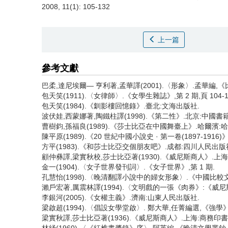
2008, 11(1): 105-132
上一篇
參考文獻
巴柔,達尼埃爾— 亨利著,孟華譯(2001).〈形象〉.孟華編
包天笑(1911).〈女律師〉.《女學生雜誌》,第 2 期,頁 104-1
包天笑(1984).《釧影樓回憶錄》.臺北:文海出版社.
波伏娃,西蒙娜著,陶鐵柱譯(1998).《第二性》.北京:中國書
曹樹鈞,孫福良(1989).《莎士比亞在中國舞臺上》.哈爾濱:
陳平原(1989).《20 世紀中國小說史 · 第一卷(1897-191
方平(1983).《和莎士比亞交個朋友吧》.成都:四川人民出版
顧仲彝譯,梁實秋校,莎士比亞著(1930).《威尼斯商人》.上海
金一(1904).〈女子世界發刊詞〉.《女子世界》,第 1 期.
孔慧怡(1998).〈晚清翻譯小說中的婦女形象〉.《中國比較文學》,
瀨戶宏著,厲震林譯(1994).〈文明戲的一張《肉券》:《威尼斯商
李銀河(2005).《女權主義》.濟南:山東人民出版社.
梁啟超(1994).〈倡設女學堂啟〉. 鄭大華,任菁編選,《強學》(
梁實秋譯,莎士比亞著(1936).《威尼斯商人》.上海:商務印書