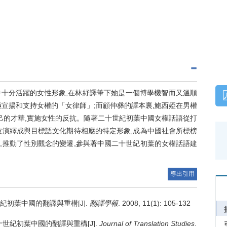
十分活躍的女性形象,在林紓譯筆下她是一個博學機智而又溫順
宣揚和支持女權的「女律師」;而顧仲彝的譯本裏,鮑西婭在男權
己的才華,實施女性的反抗。隨著二十世紀初葉中國女權話語從打
被演繹成與目標語文化期待相應的特定形象,成為中國社會所標榜
,推動了性別觀念的變遷,參與著中國二十世紀初葉的女權話語建
導出引用
初葉中國的翻譯與重構[J].
翻譯學報
. 2008, 11(1): 105-132
世紀初葉中國的翻譯與重構[J].
Journal of Translation Studies
.