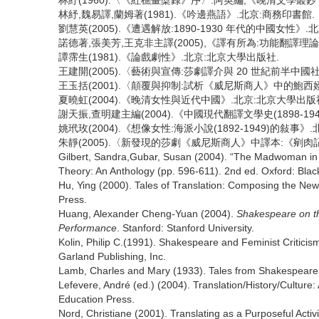
林紓(1960).〈《紅樵畫槳錄》序〉.阿英編,《晚清文學叢鈔 · 
林紓,魏易譯,蘭姆著(1981).《吟邊燕語》.北京:商務印書館.
劉慧英(2005).《遭遇解放:1890-1930 年代的中國女性》
諾德著,張美芳,王克非主譯(2005),《譯有所為:功能翻譯理
譚霈生(1981).《論戲劇性》.北京:北京大學出版社.
王建開(2005).〈藝術與宣傳:莎劇譯介與 20 世紀前半中國社會
王玉括(2001).〈顛覆與抑制:試析《威尼斯商人》中的鮑西婭形象
夏曉虹(2004).《晚清女性與近代中國》.北京:北京大學出版
謝天振,查明建主編(2004).《中國現代翻譯文學史(1898-1
姚玳玫(2004).《想像女性:海派小說(1892-1949)的敍事
朱靜(2005).〈新發現的莎劇《威尼斯商人》中譯本:《剜肉記》〉
Gilbert, Sandra,Gubar, Susan (2004). “The Madwoman in the
Theory: An Anthology (pp. 596-611). 2nd ed. Oxford: Black
Hu, Ying (2000). Tales of Translation: Composing the Ne
Press.
Huang, Alexander Cheng-Yuan (2004).
Shakespeare on th
Performance
. Stanford: Stanford University.
Kolin, Philip C.(1991). Shakespeare and Feminist Critic
Garland Publishing, Inc.
Lamb, Charles and Mary (1933). Tales from Shakespeare
Lefevere, André (ed.) (2004). Translation/History/Cultu
Education Press.
Nord, Christiane (2001). Translating as a Purposeful Acti