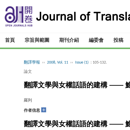
首頁
宗旨與範圍
期刊介紹
編委會
投稿
翻譯學報
››
2008, Vol. 11
››
Issue (1)
: 105-132.
論文
翻譯文學與女權話語的建構 ——
羅列
+
作者信息
翻譯文學與女權話語的建構 ——