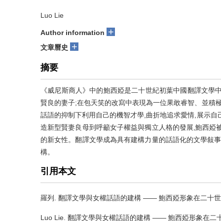
Luo Lie
+
Author information
+
文章曆史
摘要
《威尼斯商人》中的鮑西婭是二十世紀初葉中國翻譯文學中
賢良的妻子;在包天笑的改寫中表現為一位果敢睿智、並積極
話語的抑制下利用自己的機智才學,曲折地追求愛情,展示自
造新型賢妻良母到呼籲女子權益與獨立人格的發展,鮑西婭
的新女性。翻譯文學成為具有建構力量的話語化的文學敍事
構。
引用本文
羅列.
翻譯文學與女權話語的建構 —— 鮑西婭形象在二十世紀
Luo Lie.
翻譯文學與女權話語的建構 —— 鮑西婭形象在二十