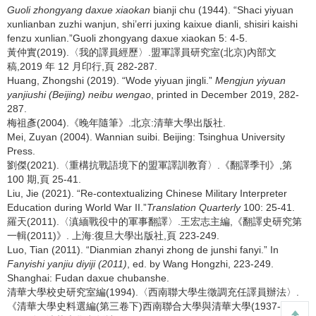
Guoli zhongyang daxue xiaokan
bianji chu (1944). “Shaci yiyuan
xunlianban zuzhi wanjun, shi’erri juxing kaixue dianli, shisiri kaishi
fenzu xunlian.”Guoli zhongyang daxue xiaokan 5: 4-5.
黃仲實(2019).〈我的譯員經歷〉.盟軍譯員研究室(北京)內部文
稿,2019 年 12 月印行,頁 282-287.
Huang, Zhongshi (2019). “Wode yiyuan jingli.”
Mengjun yiyuan
yanjiushi (Beijing) neibu wengao
, printed in December 2019, 282-
287.
梅祖彥(2004).《晚年隨筆》.北京:清華大學出版社.
Mei, Zuyan (2004). Wannian suibi. Beijing: Tsinghua University
Press.
劉傑(2021).〈重構抗戰語境下的盟軍譯訓教育〉.《翻譯季刊》,第
100 期,頁 25-41.
Liu, Jie (2021). “Re-contextualizing Chinese Military Interpreter
Education during World War II.”
Translation Quarterly
100: 25-41.
羅天(2011).〈滇緬戰役中的軍事翻譯〉.王宏志主編,《翻譯史研究第
一輯(2011)》. 上海:復旦大學出版社,頁 223-249.
Luo, Tian (2011). “Dianmian zhanyi zhong de junshi fanyi.” In
Fanyishi yanjiu diyiji (2011)
, ed. by Wang Hongzhi, 223-249.
Shanghai: Fudan daxue chubanshe.
清華大學校史研究室編(1994).〈西南聯大學生徵調充任譯員辦法〉.
《清華大學史料選編(第三卷下)西南聯合大學與清華大學(1937-