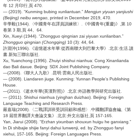
年 12 月印行,頁 470.
— (2019). “Kunming bubing xunliantuan.”
Mengjun yiyuan yanjiushi
(Beijing) neibu wengao
, printed in December 2019, 470.
辛學毅(1944).〈中國青年在譯員訓練班〉.《中國青年(重慶)》,第 10
卷第 3 期,頁 44、64.
Xin, Xueyi (1944). “Zhongguo qingnian zai yiyuan xunlianban.”
Zhongguo qingnian (Chongqing)
10 (3): 44, 64.
許淵沖(1996).《追憶逝水年華:從西南聯大到巴黎大學》.北京:生活.讀
書.新知三聯出版社.
Xu, Yuanchong (1996). Zhuiyi shishui nianhua: Cong Xinanlianda
dao Bali daxue. Beijing: SDX Joint Publishing Company.
—(2008).《聯大人九歌》.昆明:雲南人民出版社.
— (2008). Liandaren jiuge. Kunming: Yunnan People’s Publishing
House.
—(2011).《逝水年華(英漢對照)》.北京:外語教學與研究出版社.
— (2011). Shishui nianhua (yinghan duizhao). Beijing: Foreign
Language Teaching and Research Press.
嚴嘉瑞(2008).〈二戰譯訓班受訓回顧和感想〉.中國翻譯協會編,《第
18 屆世界翻譯大會論文集》.北京:外文出版社,頁 157-165.
Yan, Jiarui (2008). “Erzhan yixunban shouxun huigu he ganxiang.”
In Di shibajie shijie fanyi dahui lunwenji, ed. by Zhongguo fanyi
xiehui, 157-165. Beijing: Foreign Languages Press.