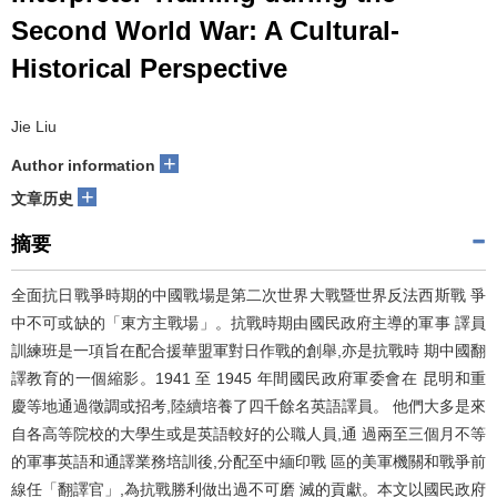
Second World War: A Cultural-
Historical Perspective
Jie Liu
+
Author information
+
文章历史
摘要
全面抗日戰爭時期的中國戰場是第二次世界大戰暨世界反法西斯戰 爭
中不可或缺的「東方主戰場」。抗戰時期由國民政府主導的軍事 譯員
訓練班是一項旨在配合援華盟軍對日作戰的創舉,亦是抗戰時 期中國翻
譯教育的一個縮影。1941 至 1945 年間國民政府軍委會在 昆明和重
慶等地通過徵調或招考,陸續培養了四千餘名英語譯員。 他們大多是來
自各高等院校的大學生或是英語較好的公職人員,通 過兩至三個月不等
的軍事英語和通譯業務培訓後,分配至中緬印戰 區的美軍機關和戰爭前
線任「翻譯官」,為抗戰勝利做出過不可磨 滅的貢獻。本文以國民政府