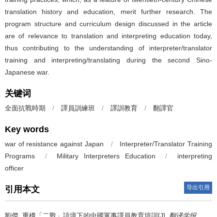
translation history and education, merit further research. The
program structure and curriculum design discussed in the article
are of relevance to translation and interpreting education today,
thus contributing to the understanding of interpreter/translator
training and interpreting/translating during the second Sino-
Japanese war.
关键词
全面抗戰時期
/
譯員訓練班
/
譯訓教育
/
翻譯官
Key words
war of resistance against Japan
/
Interpreter/Translator Training
Programs
/
Military Interpreters Education
/
interpreting
officer
导出引用
引用本文
劉傑.
重構「二戰」語境下的中國軍事譯員教育培訓[J].
翻译学报
.