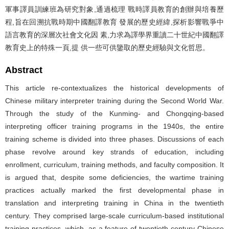
軍事譯員訓練班為研究對象,通過梳理 戰時譯員教育的創辦與培養歷
程,旨在回溯抗戰時期中國翻譯教育 發展的歷史經緯,探析影響戰爭中
語言教育的深層次社會文化因 素,力求為譯學界重讀二十世紀中國翻譯
教育史上的特殊一頁,提 供一些可供鑒取的歷史經驗與文化哲思。
Abstract
This article re-contextualizes the historical developments of
Chinese military interpreter training during the Second World War.
Through the study of the Kunming- and Chongqing-based
interpreting officer training programs in the 1940s, the entire
training scheme is divided into three phases. Discussions of each
phase revolve around key strands of education, including
enrollment, curriculum, training methods, and faculty composition. It
is argued that, despite some deficiencies, the wartime training
practices actually marked the first developmental phase in
translation and interpreting training in China in the twentieth
century. They comprised large-scale curriculum-based institutional
training practices, which, as a feature of twentieth-century Chinese