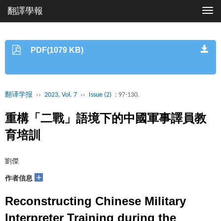
翻譯學報
Togg
navi
PDF(1079 KB)
翻译学报
››
2023, Vol. 7
››
Issue (2)
: 97-130.
重構「二戰」語境下的中國軍事譯員教
育培訓
劉傑
+
作者信息
Reconstructing Chinese Military
Interpreter Training during the