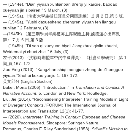
— (1944e). “Dian yiyuan xunlianban di’erqi yi kaixue, baodao
xueyuan jin sibairen.” 9 March, (3).
— (1945a).〈渝市大學生徵任譯員分兩區訓練〉.2 月 2 日,第 3 版.
— (1945a). “Yushi daxuesheng zhengren yiyuan fen liangqu
xunlian.” 2 February, (3).
—(1945b).〈第三期學員畢業禮蔣主席親臨主持,魏德邁亦出席致
辭〉.7 月 6 日,第 3 版.
— (1945b). “Di san qi xueyuan biyeli Jiangzhuxi qinlin zhuchi,
Weidemai yi chuxi zhici.” 6 July, (3).
左平(2013).〈抗戰時期盟軍中的中國譯員〉.《社會科學研究》,第 1
期,頁 167- 172.
Zuo Ping (2013). “Kangzhan shiqi mengjun zhong de Zhongguo
yiyuan.”Shehui kexue yanjiu 1: 167-172.
英文部分 (English Section)
Baker, Mona (2006). “Introduction.” In
Translation and Conflict. A
Narrative Account
, 5. London and New York: Routledge.
Liu, Jie (2014). “Reconsidering Interpreter Training Models in Light
of Divergent Contexts.”FORUM: The International Journal of
Interpretation and Translation 12(1): 41-77.
— (2020).
Interpreter Training in Context: European and Chinese
Models Reconsidered.
Singapore: Springer-Nature.
Romanus, Charles F.,Riley Sunderland (1953).
Stilwell’s Mission to