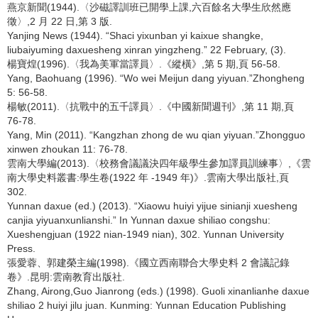
燕京新聞(1944).〈沙磁譯訓班已開學上課,六百餘名大學生欣然應
徵〉,2 月 22 日,第 3 版.
Yanjing News (1944). “Shaci yixunban yi kaixue shangke,
liubaiyuming daxuesheng xinran yingzheng.” 22 February, (3).
楊寶煌(1996).〈我為美軍當譯員〉.《縱橫》,第 5 期,頁 56-58.
Yang, Baohuang (1996). “Wo wei Meijun dang yiyuan.”Zhongheng
5: 56-58.
楊敏(2011).〈抗戰中的五千譯員〉.《中國新聞週刊》,第 11 期,頁
76-78.
Yang, Min (2011). “Kangzhan zhong de wu qian yiyuan.”Zhongguo
xinwen zhoukan 11: 76-78.
雲南大學編(2013).〈校務會議議決四年級學生參加譯員訓練事〉,《雲
南大學史料叢書:學生卷(1922 年 -1949 年)》.雲南大學出版社,頁
302.
Yunnan daxue (ed.) (2013). “Xiaowu huiyi yijue sinianji xuesheng
canjia yiyuanxunlianshi.” In Yunnan daxue shiliao congshu:
Xueshengjuan (1922 nian-1949 nian), 302. Yunnan University
Press.
張愛蓉、郭建榮主編(1998).《國立西南聯合大學史料 2 會議記錄
卷》.昆明:雲南教育出版社.
Zhang, Airong,Guo Jianrong (eds.) (1998). Guoli xinanlianhe daxue
shiliao 2 huiyi jilu juan. Kunming: Yunnan Education Publishing