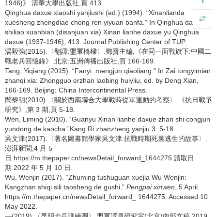
1946)》.清華大學出版社,頁 413.
Qinghua daxue xiaoshi yanjiushi (ed.) (1994). “Xinanlianda
xuesheng zhengdiao chong ren yiyuan banfa.” In Qinghua daxue
shiliao xuanbian (disanjuan xia) Xinan lianhe daxue yu Qinghua
daxue (1937-1946), 413. Journal Publishing Center of TUP.
湯毅強(2015).〈翻譯:盟軍橋樑〉.鄧賢主編,《在同一面戰旗下:中國二
戰老兵回憶錄》.北京:五洲傳播出版社,頁 166-169.
Tang, Yiqiang (2015). “Fanyi: mengjun qiaoliang.” In Zai tongyimian
zhanqi xia: Zhongguo erzhan laobing huiyliu, ed. by Deng Xian,
166-169. Beijing: China Intercontinental Press.
聞黎明(2010).〈關於西南聯合大學戰時從軍運動的考察〉.《抗日戰爭
研究》,第 3 期,頁 5-18.
Wen, Liming (2010). “Guanyu Xinan lianhe daxue zhan shi congjun
yundong de kaocha.”Kang Ri zhanzheng yanjiu 3: 5-18.
吳文津(2017).〈著名圖書館學家吳文津:抗戰時期死裏逃生的故事〉.
澎湃新聞,4 月 5
日.https://m.thepaper.cn/newsDetail_forward_1644275.讀取日
期:2022 年 5 月 10 日.
Wu, Wenjin (2017). “Zhuming tushuguan xuejia Wu Wenjin:
Kangzhan shiqi sili taosheng de gushi.”
Pengpai xinwen
, 5 April.
https://m.thepaper.cn/newsDetail_forward_ 1644275. Accessed 10
May 2022.
—(2019).〈昆明步兵訓練團〉.盟軍譯員研究室(北京)內部文稿,2019