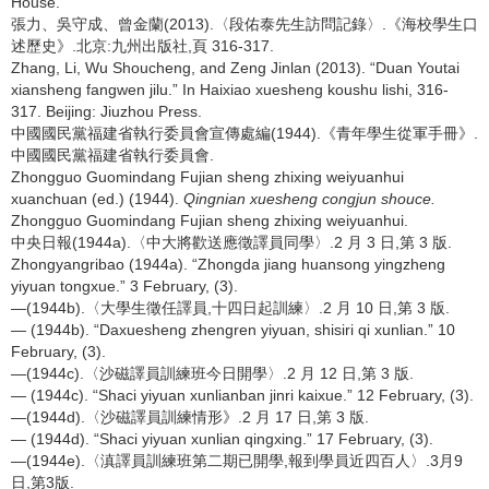
House.
張力、吳守成、曾金蘭(2013).〈段佑泰先生訪問記錄〉.《海校學生口
述歷史》.北京:九州出版社,頁 316-317.
Zhang, Li, Wu Shoucheng, and Zeng Jinlan (2013). “Duan Youtai
xiansheng fangwen jilu.” In Haixiao xuesheng koushu lishi, 316-
317. Beijing: Jiuzhou Press.
中國國民黨福建省執行委員會宣傳處編(1944).《青年學生從軍手冊》.
中國國民黨福建省執行委員會.
Zhongguo Guomindang Fujian sheng zhixing weiyuanhui
xuanchuan (ed.) (1944).
Qingnian xuesheng congjun shouce.
Zhongguo Guomindang Fujian sheng zhixing weiyuanhui.
中央日報(1944a).〈中大將歡送應徵譯員同學〉.2 月 3 日,第 3 版.
Zhongyangribao (1944a). “Zhongda jiang huansong yingzheng
yiyuan tongxue.” 3 February, (3).
—(1944b).〈大學生徵任譯員,十四日起訓練〉.2 月 10 日,第 3 版.
— (1944b). “Daxuesheng zhengren yiyuan, shisiri qi xunlian.” 10
February, (3).
—(1944c).〈沙磁譯員訓練班今日開學〉.2 月 12 日,第 3 版.
— (1944c). “Shaci yiyuan xunlianban jinri kaixue.” 12 February, (3).
—(1944d).〈沙磁譯員訓練情形》.2 月 17 日,第 3 版.
— (1944d). “Shaci yiyuan xunlian qingxing.” 17 February, (3).
—(1944e).〈滇譯員訓練班第二期已開學,報到學員近四百人〉.3月9
日,第3版.