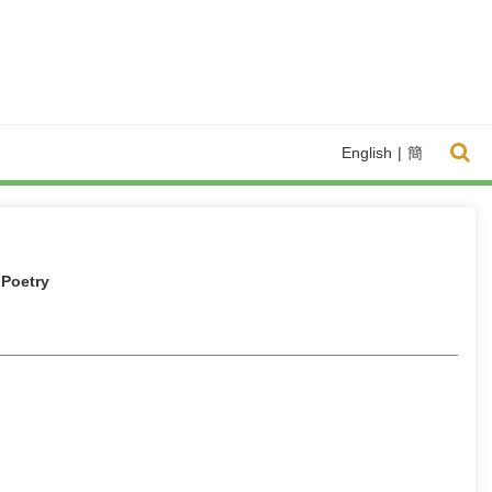
English
|
簡
 Poetry