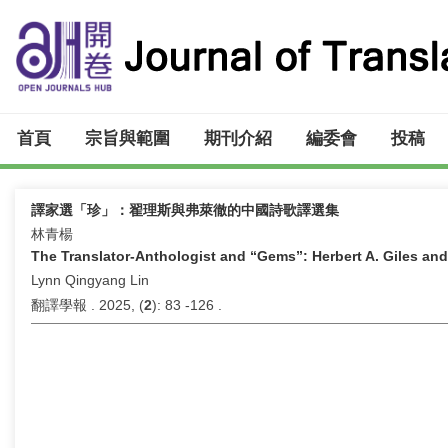
首頁
宗旨與範圍
期刊介紹
編委會
投稿
譯家選「珍」：翟理斯與弗萊徹的中國詩歌譯選集
林青楊
The Translator-Anthologist and “Gems”: Herbert A. Giles and 
Lynn Qingyang Lin
翻譯學報 . 2025, (
2
): 83 -126 .